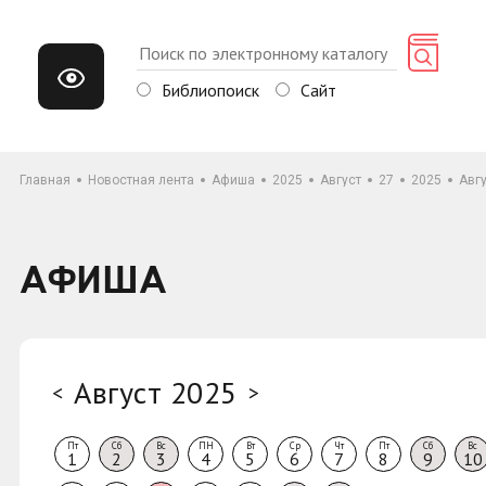
Библиопоиск
Сайт
Главная
Новостная лента
Афиша
2025
Август
27
2025
Авг
АФИША
Август 2025
<
>
Пт
Сб
Вс
ПН
Вт
Ср
Чт
Пт
Сб
Вс
1
2
3
4
5
6
7
8
9
10