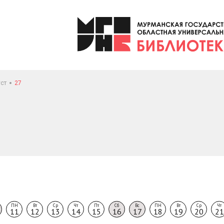
уст
27
ПН
Вт
Ср
Чт
Пт
Сб
Вс
ПН
Вт
Ср
Чт
11
12
13
14
15
16
17
18
19
20
21