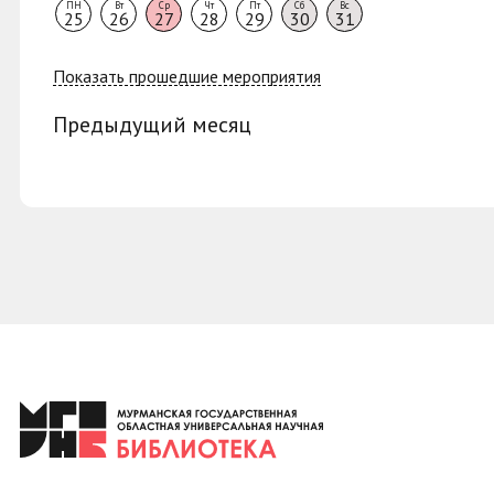
ПН
Вт
Ср
Чт
Пт
Сб
Вс
25
26
27
28
29
30
31
Показать прошедшие мероприятия
Предыдущий месяц