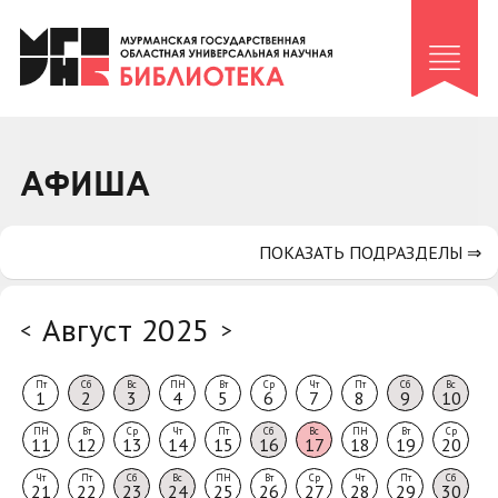
Клуб «Гиря и сельдерей»
Клуб «Семейный архив»
Клуб гидов
Коллегам
АФИША
Контакты
ПОКАЗАТЬ ПОДРАЗДЕЛЫ ⇒
Август 2025
<
>
Пт
Сб
Вс
ПН
Вт
Ср
Чт
Пт
Сб
Вс
1
2
3
4
5
6
7
8
9
10
ПН
Вт
Ср
Чт
Пт
Сб
Вс
ПН
Вт
Ср
11
12
13
14
15
16
17
18
19
20
Чт
Пт
Сб
Вс
ПН
Вт
Ср
Чт
Пт
Сб
21
22
23
24
25
26
27
28
29
30