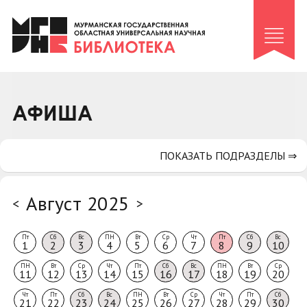
Клуб «Гиря и сельдерей»
Клуб «Семейный архив»
Клуб гидов
Коллегам
АФИША
Контакты
ПОКАЗАТЬ ПОДРАЗДЕЛЫ ⇒
Август 2025
<
>
Пт
Сб
Вс
ПН
Вт
Ср
Чт
Пт
Сб
Вс
1
2
3
4
5
6
7
8
9
10
ПН
Вт
Ср
Чт
Пт
Сб
Вс
ПН
Вт
Ср
11
12
13
14
15
16
17
18
19
20
Чт
Пт
Сб
Вс
ПН
Вт
Ср
Чт
Пт
Сб
21
22
23
24
25
26
27
28
29
30