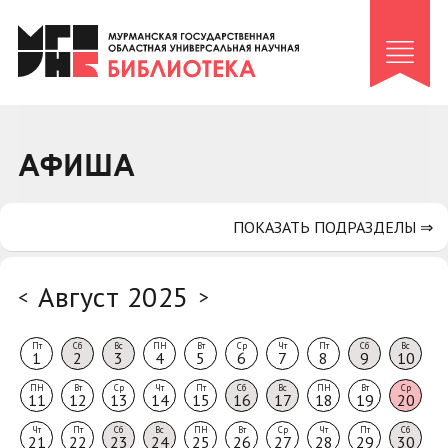
Клуб «Гиря и сельдерей»
Клуб «Семейный архив»
Клуб гидов
Коллегам
АФИША
Контакты
ПОКАЗАТЬ ПОДРАЗДЕЛЫ ⇒
Август 2025
<
>
Пт
Сб
Вс
ПН
Вт
Ср
Чт
Пт
Сб
Вс
1
2
3
4
5
6
7
8
9
10
ПН
Вт
Ср
Чт
Пт
Сб
Вс
ПН
Вт
Ср
11
12
13
14
15
16
17
18
19
20
Чт
Пт
Сб
Вс
ПН
Вт
Ср
Чт
Пт
Сб
21
22
23
24
25
26
27
28
29
30