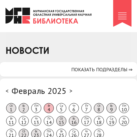
Клуб «Гиря и сельдерей»
Клуб «Семейный архив»
Клуб гидов
Коллегам
НОВОСТИ
Контакты
ПОКАЗАТЬ ПОДРАЗДЕЛЫ ⇒
Февраль 2025
<
>
Сб
Вс
ПН
Вт
Ср
Чт
Пт
Сб
Вс
ПН
1
2
3
4
5
6
7
8
9
10
Вт
Ср
Чт
Пт
Сб
Вс
ПН
Вт
Ср
Чт
11
12
13
14
15
16
17
18
19
20
Пт
Сб
Вс
ПН
Вт
Ср
Чт
Пт
21
22
23
24
25
26
27
28