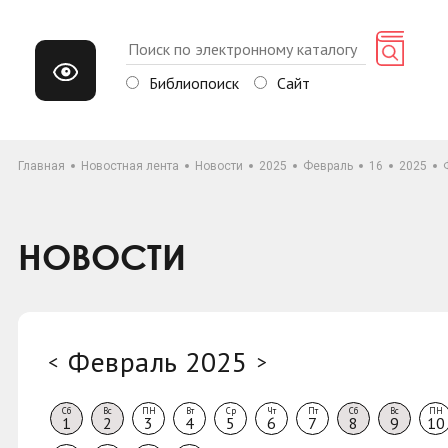
Библиопоиск
Сайт
Главная
Новостная лента
Новости
2025
Февраль
16
2025
НОВОСТИ
Февраль 2025
<
>
Сб
Вс
ПН
Вт
Ср
Чт
Пт
Сб
Вс
ПН
1
2
3
4
5
6
7
8
9
10