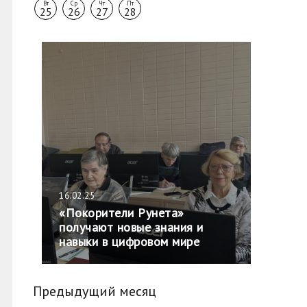
Вт
Ср
Чт
Пт
25
26
27
28
16.02.25
«Покорители Рунета»
получают новые знания и
навыки в цифровом мире
Предыдущий месяц