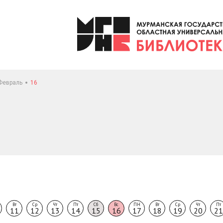
Февраль
16
Вт
Ср
Чт
Пт
Сб
Вс
ПН
Вт
Ср
Чт
Пт
11
12
13
14
15
16
17
18
19
20
21