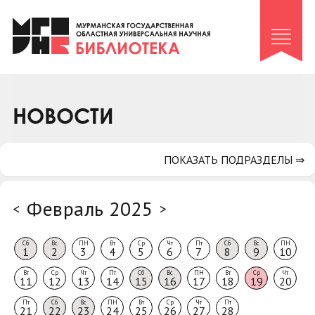
Клуб «Гиря и сельдерей»
Клуб «Семейный архив»
Клуб гидов
Коллегам
НОВОСТИ
Контакты
ПОКАЗАТЬ ПОДРАЗДЕЛЫ ⇒
Февраль 2025
<
>
Сб
Вс
ПН
Вт
Ср
Чт
Пт
Сб
Вс
ПН
1
2
3
4
5
6
7
8
9
10
Вт
Ср
Чт
Пт
Сб
Вс
ПН
Вт
Ср
Чт
11
12
13
14
15
16
17
18
19
20
Пт
Сб
Вс
ПН
Вт
Ср
Чт
Пт
21
22
23
24
25
26
27
28