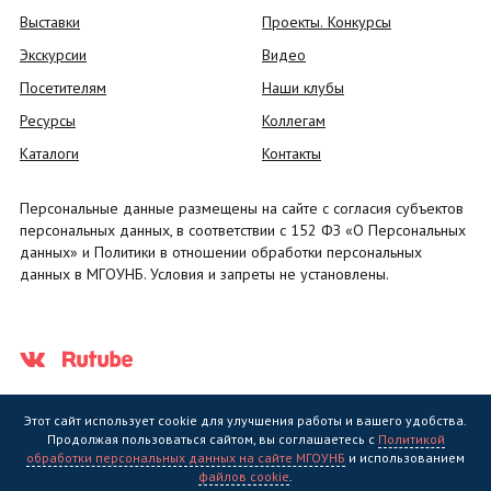
Выставки
Проекты. Конкурсы
Экскурсии
Видео
Посетителям
Наши клубы
Ресурсы
Коллегам
Каталоги
Контакты
Персональные данные размещены на сайте с согласия субъектов
персональных данных, в соответствии с 152 ФЗ «О Персональных
данных» и Политики в отношении обработки персональных
данных в МГОУНБ. Условия и запреты не установлены.
Этот сайт использует cookie для улучшения работы и вашего удобства.
Продолжая пользоваться сайтом, вы соглашаетесь с
Политикой
обработки персональных данных на сайте МГОУНБ
и использованием
Государственное областное бюджетное учреждение культуры
файлов cookie
.