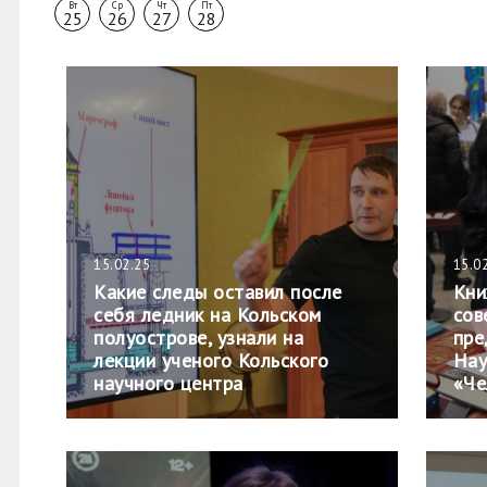
Вт
Ср
Чт
Пт
25
26
27
28
15.02.25
15.0
Какие следы оставил после
Кни
себя ледник на Кольском
сов
полуострове, узнали на
пре
лекции ученого Кольского
Нау
научного центра
«Че