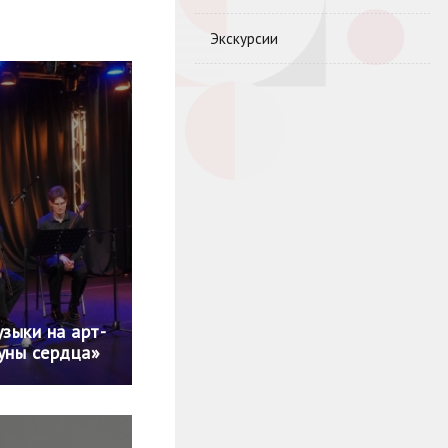
Экскурсии
узыки на арт-
уны сердца»