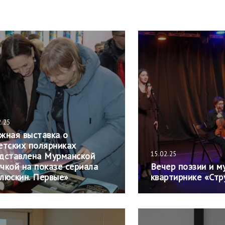
2.25
жная выставка о
етских полярниках
15.02.25
дставлена Мурманской
чкой на показе сериала
Вечер поэзии и м
люскин. Первые»
квартирнике «Стр