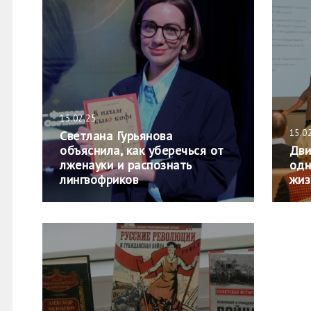
15.02.25
15.0
Светлана Гурьянова
объяснила, как уберечься от
Дви
лженауки и распознать
одн
лингвофриков
жиз