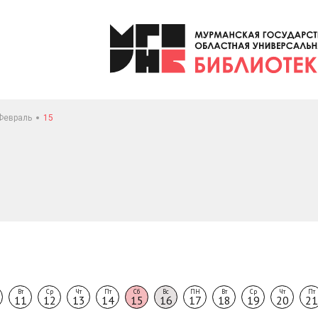
Февраль
15
Вт
Ср
Чт
Пт
Сб
Вс
ПН
Вт
Ср
Чт
Пт
11
12
13
14
15
16
17
18
19
20
21