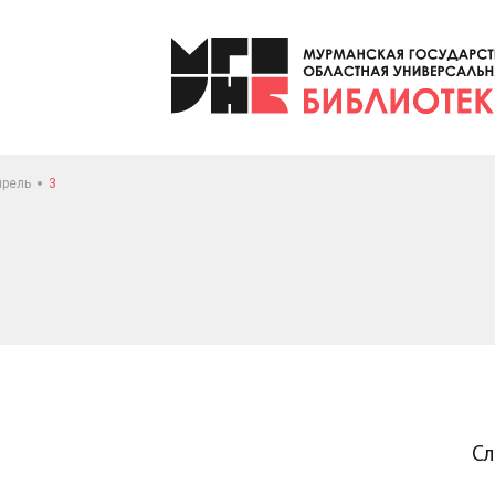
прель
3
С