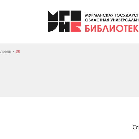
Апрель
30
С