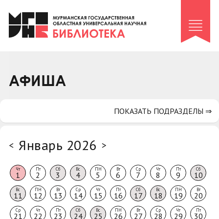
Клуб «Гиря и сельдерей»
Клуб «Семейный архив»
Клуб гидов
Коллегам
АФИША
Контакты
ПОКАЗАТЬ ПОДРАЗДЕЛЫ ⇒
Январь 2026
<
>
Чт
Пт
Сб
Вс
ПН
Вт
Ср
Чт
Пт
Сб
1
2
3
4
5
6
7
8
9
10
Вс
ПН
Вт
Ср
Чт
Пт
Сб
Вс
ПН
Вт
11
12
13
14
15
16
17
18
19
20
Ср
Чт
Пт
Сб
Вс
ПН
Вт
Ср
Чт
Пт
21
22
23
24
25
26
27
28
29
30