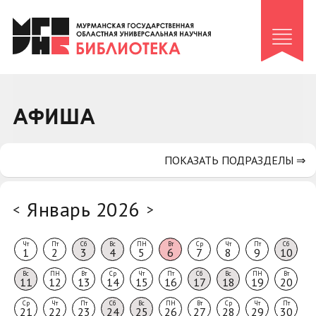
Клуб «Гиря и сельдерей»
Клуб «Семейный архив»
Клуб гидов
Коллегам
АФИША
Контакты
ПОКАЗАТЬ ПОДРАЗДЕЛЫ ⇒
Январь 2026
<
>
Чт
Пт
Сб
Вс
ПН
Вт
Ср
Чт
Пт
Сб
1
2
3
4
5
6
7
8
9
10
Вс
ПН
Вт
Ср
Чт
Пт
Сб
Вс
ПН
Вт
11
12
13
14
15
16
17
18
19
20
Ср
Чт
Пт
Сб
Вс
ПН
Вт
Ср
Чт
Пт
21
22
23
24
25
26
27
28
29
30