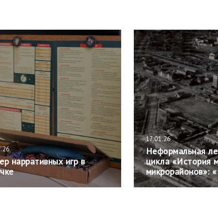
17.01.26
1.26
Неформальная ле
ер нарративных игр в
цикла «История 
чке
микрорайонов»: 