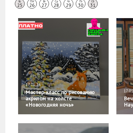
Вс
ПН
Вт
Ср
Чт
Пт
Сб
25
26
27
28
29
30
31
ПЛАТНО
17.01.26
17.0
Мастер-класс по рисованию
акрилом на холсте
Веч
«Новогодняя ночь»
Нау