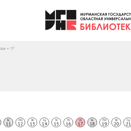
арь
17
Вс
ПН
Вт
Ср
Чт
Пт
Сб
Вс
ПН
Вт
Ср
11
12
13
14
15
16
17
18
19
20
21