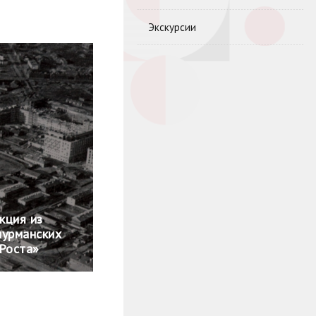
Экскурсии
кция из
мурманских
«Роста»