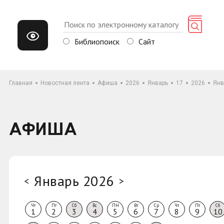
Библиопоиск
Сайт
Главная
Новостная лента
Афиша
2026
Январь
17
2026
Янв
АФИША
Январь 2026
<
>
Чт
Пт
Сб
Вс
ПН
Вт
Ср
Чт
Пт
Сб
1
2
3
4
5
6
7
8
9
10