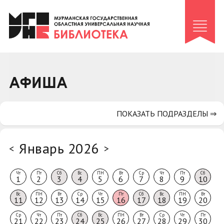
Клуб «Гиря и сельдерей»
Клуб «Семейный архив»
Клуб гидов
Коллегам
АФИША
Контакты
ПОКАЗАТЬ ПОДРАЗДЕЛЫ ⇒
Январь 2026
<
>
Чт
Пт
Сб
Вс
ПН
Вт
Ср
Чт
Пт
Сб
1
2
3
4
5
6
7
8
9
10
Вс
ПН
Вт
Ср
Чт
Пт
Сб
Вс
ПН
Вт
11
12
13
14
15
16
17
18
19
20
Ср
Чт
Пт
Сб
Вс
ПН
Вт
Ср
Чт
Пт
21
22
23
24
25
26
27
28
29
30