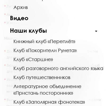
Литература и искусство
Архив
Актуальные социальные темы
Видео
И многие другие по вашему желанию!
Наши клубы
Наши преимущества:
Книжный клуб «Переплёт»
Клуб «Покорители Рунета»
Доступнее с группой: специальная цена на мероприятия
для коллективных заявок.
Клуб «Старшие»
Гибкий график: проведем мероприятие в любой удобный
Клуб разговорного английского языка
для вас день и время по предварительной заявке.
Клуб путешественников
Индивидуальный подход: можем адаптировать
содержание и формат занятия под ваши задачи и
Литературное объединение
интересы.
«Пристань посторонних»
Выездные мероприятия: готовы организовать и провести
Клуб «Заполярная фонотека»
интересное событие на вашей площадке!