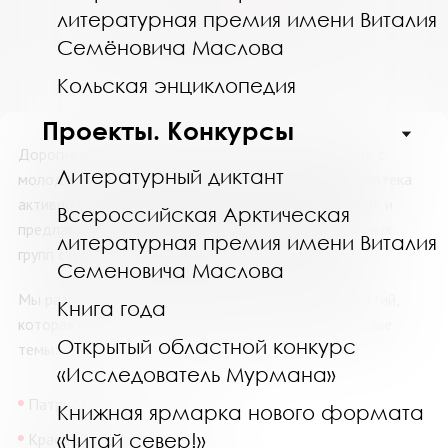
13
14
15
16
17
18
19
литературная премия имени Виталия
20
21
22
23
24
25
26
Семёновича Маслова
27
28
29
30
31
1
2
Кольская энциклопедия
Проекты. Конкурсы
Дорогие друзья, педагоги и специалисты по работе с
Литературный диктант
молодежью! Мурманская областная научная библиотека
активно участвует в программе «Пушкинская карта» и
Всероссийская Арктическая
предлагает специальные условия для организованных
литературная премия имени Виталия
групп студентов и школьников от 14 до 22 лет.
Семеновича Маслова
Мы разработали насыщенную программу мероприятий,
Книга года
которая поможет погрузиться в важные и интересные
Открытый областной конкурс
темы:
«Исследователь Мурмана»
Патриотическое воспитание
Книжная ярмарка нового формата
«Читай север!»
Краеведение