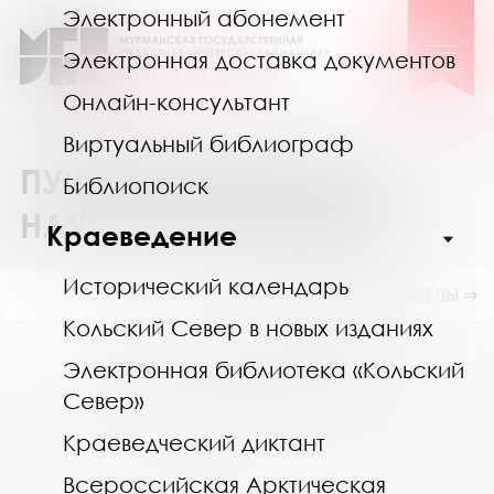
Электронный абонемент
Электронная доставка документов
Онлайн-консультант
Виртуальный библиограф
ПУШКИНСКАЯ КАРТА В
Библиопоиск
НАУЧНОЙ БИБЛИОТЕКЕ
Краеведение
Исторический календарь
ПОКАЗАТЬ ПОДРАЗДЕЛЫ ⇒
Кольский Север в новых изданиях
Июль 2026
Электронная библиотека «Кольский
Пн
Вт
Ср
Чт
Пт
Сб
Вс
Север»
29
30
1
2
3
4
5
Краеведческий диктант
6
7
8
9
10
11
12
Всероссийская Арктическая