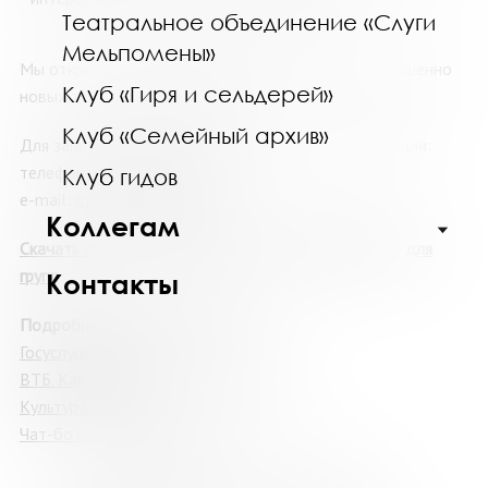
Театральное объединение «Слуги
Мельпомены»
Мы открыты к сотрудничеству и разработке совершенно
Клуб «Гиря и сельдерей»
новых тем по вашим запросам.
Клуб «Семейный архив»
Для записи и получения дополнительной информации:
телефон:
8(8152) 45-28-26
;
Клуб гидов
e-mail:
market@mgounb.ru
.
Коллегам
Скачать список мероприятий по Пушкинской карте для
групп
Контакты
Подробнее о Пушкинской карте:
Госуслуги
Культура
ВТБ. Как оформить Пушкинскую карту
Культура.РФ
Чат-бот. Пушкинская карта
Мероприятия для населения в августе