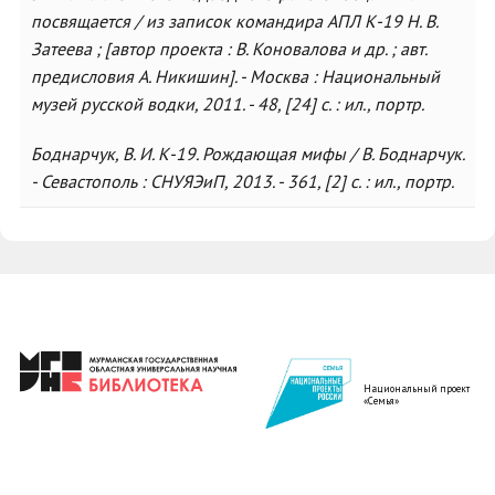
посвящается / из записок командира АПЛ К-19 Н. В.
Затеева ; [автор проекта : В. Коновалова и др. ; авт.
предисловия А. Никишин]. - Москва : Национальный
музей русской водки, 2011. - 48, [24] с. : ил., портр.
Боднарчук, В. И. К-19. Рождающая мифы / В. Боднарчук.
- Севастополь : СНУЯЭиП, 2013. - 361, [2] с. : ил., портр.
Национальный проект
«Семья»