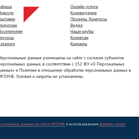
Афиша
Онлайн-услуги
Новости
Краеведение
Выставки
Проекты. Конкурсы
Экскурсии
Видео
Посетителям
Наши клубы
Ресурсы
Коллегам
Каталоги
Контакты
Персональные данные размещены на сайте с согласия субъектов
персональных данных, в соответствии с 152 ФЗ «О Персональных
данных» и Политики в отношении обработки персональных данных в
МГОУНБ. Условия и запреты не установлены.
рсональных данных на сайте МГОУНБ
и использованием
файлов cookie
.
учная библиотека" (МГОУНБ) © 2006 - 2026