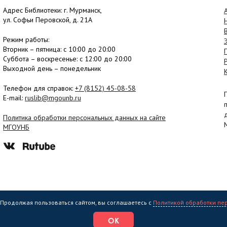
Адрес Библиотеки: г. Мурманск,
ул. Софьи Перовской, д. 21А
Режим работы:
Вторник –
пятница
: с 10:00 до 20:00
Суббота
– в
оскресенье
: c 12:00 до 20:00
Выходной день – понедельник
Телефон для справок:
+7 (8152)
45-08-58
E-mail:
ruslib@mgounb.ru
Политика обработки персональных данных на сайте
МГОУНБ
. Продолжая пользоваться сайтом, вы соглашаетесь с
Политикой обработки пе
еждение культуры "Мурманская государственная областная универсальная на
ОК