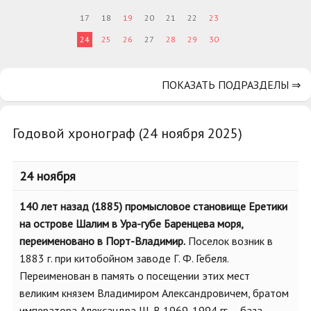
17
18
19
20
21
22
23
24
25
26
27
28
29
30
ПОКАЗАТЬ ПОДРАЗДЕЛЫ ⇒
Годовой хронограф (24 ноября 2025)
24 ноября
140 лет назад (1885) промысловое становище Еретики
на острове Шалим в Ура-губе Баренцева моря,
переименовано в Порт-Владимир.
Поселок возник в
1883 г. при китобойном заводе Г. Ф. Гебеля.
Переименован в память о посещении этих мест
великим князем Владимиром Александровичем, братом
императора Александра III. В 1969-1994 гг. – база