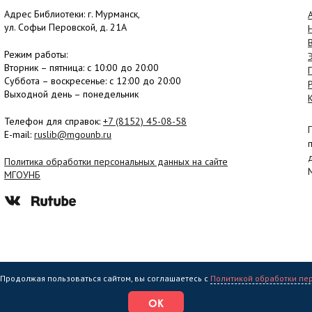
Адрес Библиотеки: г. Мурманск,
ул. Софьи Перовской, д. 21А
Режим работы:
Вторник –
пятница
: с 10:00 до 20:00
Суббота
– в
оскресенье
: c 12:00 до 20:00
Выходной день – понедельник
Телефон для справок:
+7 (8152)
45-08-58
E-mail:
ruslib@mgounb.ru
Политика обработки персональных данных на сайте
МГОУНБ
. Продолжая пользоваться сайтом, вы соглашаетесь с
Политикой обработки пе
еждение культуры "Мурманская государственная областная универсальная на
ОК