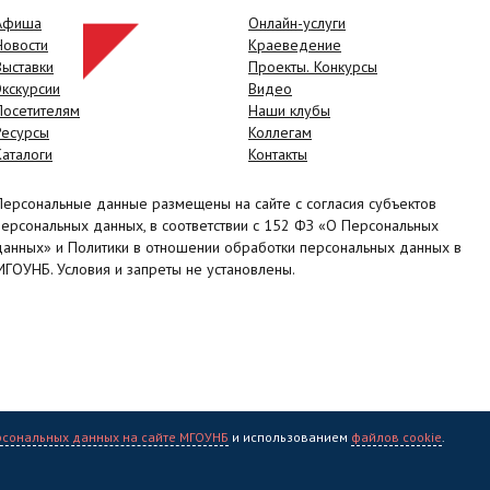
Афиша
Онлайн-услуги
Новости
Краеведение
Выставки
Проекты. Конкурсы
Экскурсии
Видео
Посетителям
Наши клубы
Ресурсы
Коллегам
Каталоги
Контакты
Персональные данные размещены на сайте с согласия субъектов
персональных данных, в соответствии с 152 ФЗ «О Персональных
данных» и Политики в отношении обработки персональных данных в
МГОУНБ. Условия и запреты не установлены.
рсональных данных на сайте МГОУНБ
и использованием
файлов cookie
.
учная библиотека" (МГОУНБ) © 2006 - 2026