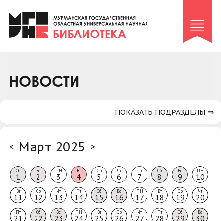
Клуб «Гиря и сельдерей»
Клуб «Семейный архив»
Клуб гидов
Коллегам
НОВОСТИ
Контакты
ПОКАЗАТЬ ПОДРАЗДЕЛЫ ⇒
Март 2025
<
>
Сб
Вс
ПН
Вт
Ср
Чт
Пт
Сб
Вс
ПН
1
2
3
4
5
6
7
8
9
10
Вт
Ср
Чт
Пт
Сб
Вс
ПН
Вт
Ср
Чт
11
12
13
14
15
16
17
18
19
20
Пт
Сб
Вс
ПН
Вт
Ср
Чт
Пт
Сб
Вс
21
22
23
24
25
26
27
28
29
30