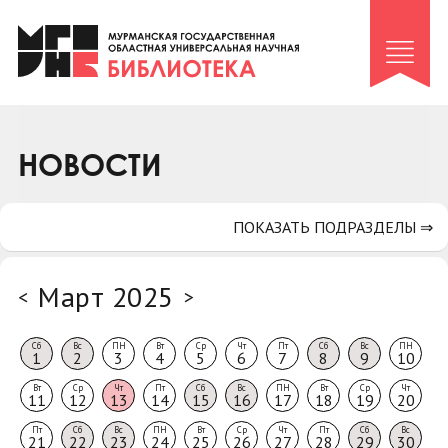
Клуб «Гиря и сельдерей»
Клуб «Семейный архив»
Клуб гидов
Коллегам
НОВОСТИ
Контакты
ПОКАЗАТЬ ПОДРАЗДЕЛЫ ⇒
Март 2025
<
>
Сб
Вс
ПН
Вт
Ср
Чт
Пт
Сб
Вс
ПН
1
2
3
4
5
6
7
8
9
10
Вт
Ср
Чт
Пт
Сб
Вс
ПН
Вт
Ср
Чт
11
12
13
14
15
16
17
18
19
20
Пт
Сб
Вс
ПН
Вт
Ср
Чт
Пт
Сб
Вс
21
22
23
24
25
26
27
28
29
30