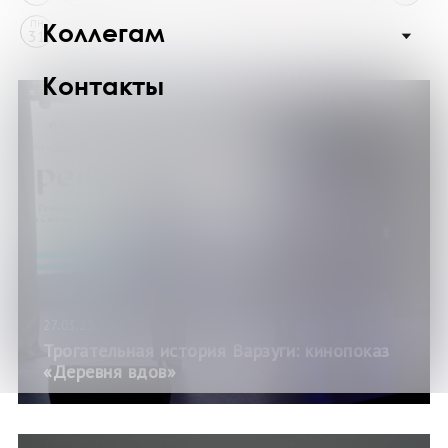
Коллегам
ПН
31
Контакты
27.03.25
Трогательная история Варзуги: кинопоказ
«Деревня вдов»