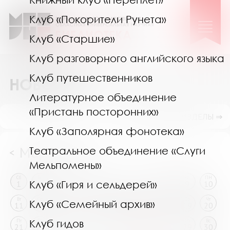
Клуб «Покорители Рунета»
Клуб «Старшие»
Клуб разговорного английского языка
Клуб путешественников
НОВОСТИ
Литературное объединение
«Пристань посторонних»
ПОКАЗАТЬ ПОДРАЗДЕЛЫ ⇒
Клуб «Заполярная фонотека»
Март 2025
Театральное объединение «Слуги
<
>
Мельпомены»
Сб
Вс
ПН
Вт
Ср
Чт
Пт
Сб
Вс
ПН
Клуб «Гиря и сельдерей»
1
2
3
4
5
6
7
8
9
10
Вт
Ср
Чт
Пт
Сб
Вс
ПН
Вт
Ср
Чт
Клуб «Семейный архив»
11
12
13
14
15
16
17
18
19
20
Клуб гидов
Пт
Сб
Вс
ПН
Вт
Ср
Чт
Пт
Сб
Вс
21
22
23
24
25
26
27
28
29
30