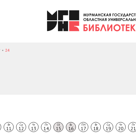
т
24
Вт
Ср
Чт
Пт
Сб
Вс
ПН
Вт
Ср
Чт
Пт
11
12
13
14
15
16
17
18
19
20
21