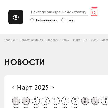
Библиопоиск
Сайт
Главная
Новостная лента
Новости
2025
Март
24
2025
Мар
НОВОСТИ
Март 2025
<
>
Сб
Вс
ПН
Вт
Ср
Чт
Пт
Сб
Вс
ПН
1
2
3
4
5
6
7
8
9
10