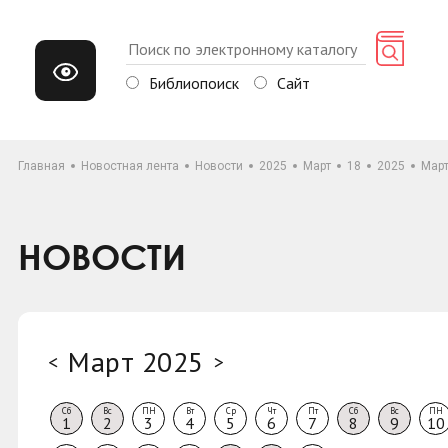
Библиопоиск
Сайт
Главная
Новостная лента
Новости
2025
Март
18
2025
Мар
НОВОСТИ
Март 2025
<
>
Сб
Вс
ПН
Вт
Ср
Чт
Пт
Сб
Вс
ПН
1
2
3
4
5
6
7
8
9
10