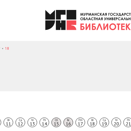
т
18
Вт
Ср
Чт
Пт
Сб
Вс
ПН
Вт
Ср
Чт
Пт
11
12
13
14
15
16
17
18
19
20
21