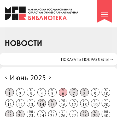
Клуб «Гиря и сельдерей»
Клуб «Семейный архив»
Клуб гидов
Коллегам
НОВОСТИ
Контакты
ПОКАЗАТЬ ПОДРАЗДЕЛЫ ⇒
Июнь 2025
<
>
Вс
ПН
Вт
Ср
Чт
Пт
Сб
Вс
ПН
Вт
1
2
3
4
5
6
7
8
9
10
Ср
Чт
Пт
Сб
Вс
ПН
Вт
Ср
Чт
Пт
11
12
13
14
15
16
17
18
19
20
Сб
Вс
ПН
Вт
Ср
Чт
Пт
Сб
Вс
ПН
21
22
23
24
25
26
27
28
29
30