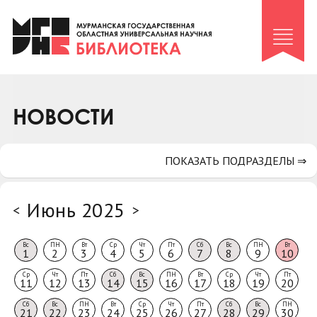
Клуб «Гиря и сельдерей»
Клуб «Семейный архив»
Клуб гидов
Коллегам
НОВОСТИ
Контакты
ПОКАЗАТЬ ПОДРАЗДЕЛЫ ⇒
Июнь 2025
<
>
Вс
ПН
Вт
Ср
Чт
Пт
Сб
Вс
ПН
Вт
1
2
3
4
5
6
7
8
9
10
Ср
Чт
Пт
Сб
Вс
ПН
Вт
Ср
Чт
Пт
11
12
13
14
15
16
17
18
19
20
Сб
Вс
ПН
Вт
Ср
Чт
Пт
Сб
Вс
ПН
21
22
23
24
25
26
27
28
29
30