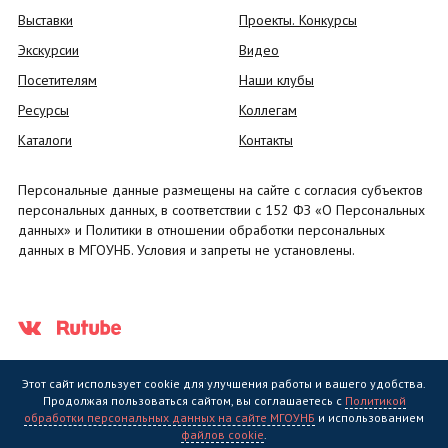
Выставки
Проекты. Конкурсы
Экскурсии
Видео
Посетителям
Наши клубы
Ресурсы
Коллегам
Каталоги
Контакты
Персональные данные размещены на сайте с согласия субъектов
персональных данных, в соответствии с 152 ФЗ «О Персональных
данных» и Политики в отношении обработки персональных
данных в МГОУНБ. Условия и запреты не установлены.
Этот сайт использует cookie для улучшения работы и вашего удобства.
Продолжая пользоваться сайтом, вы соглашаетесь с
Политикой
обработки персональных данных на сайте МГОУНБ
и использованием
Государственное областное бюджетное учреждение культуры
файлов cookie
.