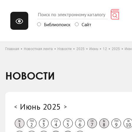
Библиопоиск
Сайт
Главная
Новостная лента
Новости
2025
Июнь
12
2025
Июн
НОВОСТИ
Июнь 2025
<
>
Вс
ПН
Вт
Ср
Чт
Пт
Сб
Вс
ПН
Вт
1
2
3
4
5
6
7
8
9
10