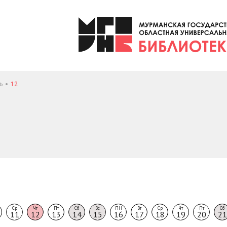
ь
12
Ср
Чт
Пт
Сб
Вс
ПН
Вт
Ср
Чт
Пт
Сб
11
12
13
14
15
16
17
18
19
20
21