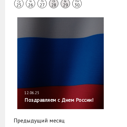
Ср
Чт
Пт
Сб
Вс
ПН
25
26
27
28
29
30
12.06.25
Поздравляем с Днем России!
Предыдущий месяц