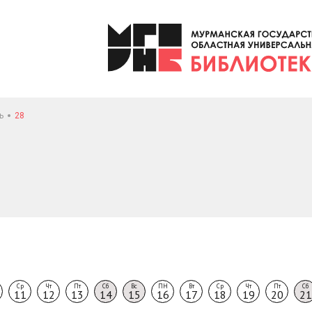
ь
28
Ср
Чт
Пт
Сб
Вс
ПН
Вт
Ср
Чт
Пт
Сб
11
12
13
14
15
16
17
18
19
20
21