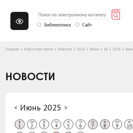
Библиопоиск
Сайт
Главная
Новостная лента
Новости
2025
Июнь
28
2025
Июн
НОВОСТИ
Июнь 2025
<
>
Вс
ПН
Вт
Ср
Чт
Пт
Сб
Вс
ПН
Вт
1
2
3
4
5
6
7
8
9
10