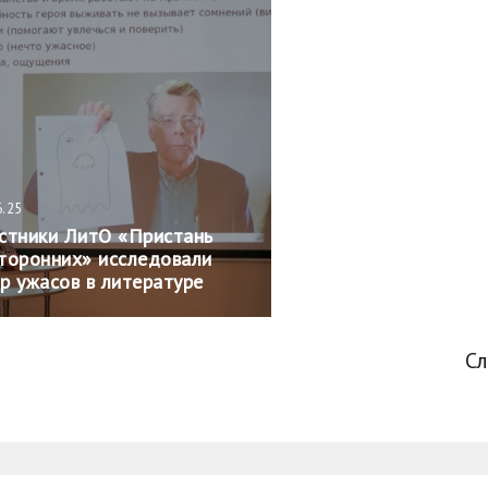
6.25
стники ЛитО «Пристань
торонних» исследовали
р ужасов в литературе
С