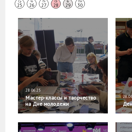
Ср
Чт
Пт
Сб
Вс
ПН
25
26
27
28
29
30
28.06.25
28.0
Мастер-классы и творчество
на Дне молодежи
Ден