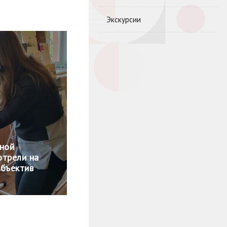
Экскурсии
чной
отрели на
объектив