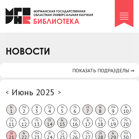
Клуб «Гиря и сельдерей»
Клуб «Семейный архив»
Клуб гидов
Коллегам
НОВОСТИ
Контакты
ПОКАЗАТЬ ПОДРАЗДЕЛЫ ⇒
Июнь 2025
<
>
Вс
ПН
Вт
Ср
Чт
Пт
Сб
Вс
ПН
Вт
1
2
3
4
5
6
7
8
9
10
Ср
Чт
Пт
Сб
Вс
ПН
Вт
Ср
Чт
Пт
11
12
13
14
15
16
17
18
19
20
Сб
Вс
ПН
Вт
Ср
Чт
Пт
Сб
Вс
ПН
21
22
23
24
25
26
27
28
29
30