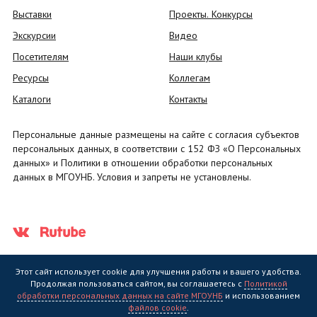
Выставки
Проекты. Конкурсы
Экскурсии
Видео
Посетителям
Наши клубы
Ресурсы
Коллегам
Каталоги
Контакты
Персональные данные размещены на сайте с согласия субъектов
персональных данных, в соответствии с 152 ФЗ «О Персональных
данных» и Политики в отношении обработки персональных
данных в МГОУНБ. Условия и запреты не установлены.
Этот сайт использует cookie для улучшения работы и вашего удобства.
Продолжая пользоваться сайтом, вы соглашаетесь с
Политикой
обработки персональных данных на сайте МГОУНБ
и использованием
Государственное областное бюджетное учреждение культуры
файлов cookie
.