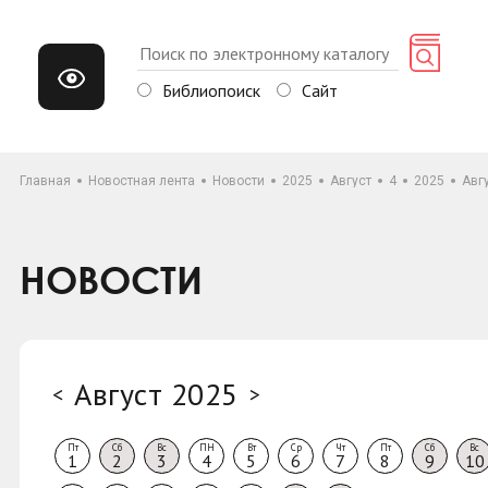
Библиопоиск
Сайт
Главная
Новостная лента
Новости
2025
Август
4
2025
Авг
НОВОСТИ
Август 2025
<
>
Пт
Сб
Вс
ПН
Вт
Ср
Чт
Пт
Сб
Вс
1
2
3
4
5
6
7
8
9
10