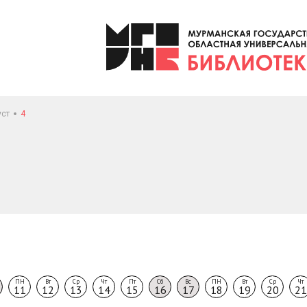
уст
4
ПН
Вт
Ср
Чт
Пт
Сб
Вс
ПН
Вт
Ср
Чт
11
12
13
14
15
16
17
18
19
20
21