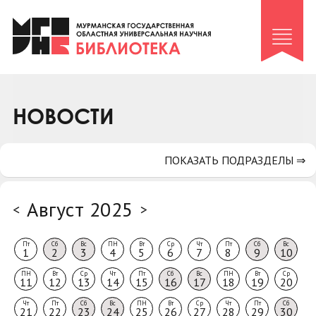
Клуб «Гиря и сельдерей»
Клуб «Семейный архив»
Клуб гидов
Коллегам
НОВОСТИ
Контакты
ПОКАЗАТЬ ПОДРАЗДЕЛЫ ⇒
Август 2025
<
>
Пт
Сб
Вс
ПН
Вт
Ср
Чт
Пт
Сб
Вс
1
2
3
4
5
6
7
8
9
10
ПН
Вт
Ср
Чт
Пт
Сб
Вс
ПН
Вт
Ср
11
12
13
14
15
16
17
18
19
20
Чт
Пт
Сб
Вс
ПН
Вт
Ср
Чт
Пт
Сб
21
22
23
24
25
26
27
28
29
30