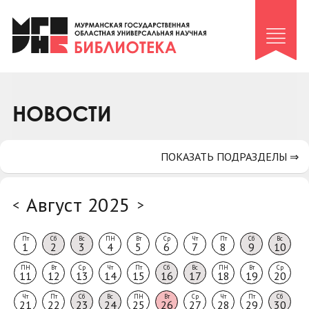
Клуб «Гиря и сельдерей»
Клуб «Семейный архив»
Клуб гидов
Коллегам
НОВОСТИ
Контакты
ПОКАЗАТЬ ПОДРАЗДЕЛЫ ⇒
Август 2025
<
>
Пт
Сб
Вс
ПН
Вт
Ср
Чт
Пт
Сб
Вс
1
2
3
4
5
6
7
8
9
10
ПН
Вт
Ср
Чт
Пт
Сб
Вс
ПН
Вт
Ср
11
12
13
14
15
16
17
18
19
20
Чт
Пт
Сб
Вс
ПН
Вт
Ср
Чт
Пт
Сб
21
22
23
24
25
26
27
28
29
30