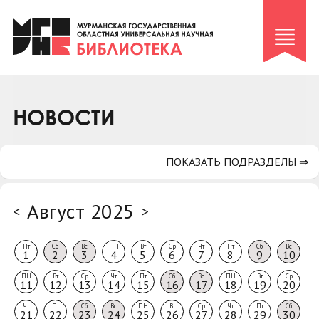
Клуб «Гиря и сельдерей»
Клуб «Семейный архив»
Клуб гидов
Коллегам
НОВОСТИ
Контакты
ПОКАЗАТЬ ПОДРАЗДЕЛЫ ⇒
Август 2025
<
>
Пт
Сб
Вс
ПН
Вт
Ср
Чт
Пт
Сб
Вс
1
2
3
4
5
6
7
8
9
10
ПН
Вт
Ср
Чт
Пт
Сб
Вс
ПН
Вт
Ср
11
12
13
14
15
16
17
18
19
20
Чт
Пт
Сб
Вс
ПН
Вт
Ср
Чт
Пт
Сб
21
22
23
24
25
26
27
28
29
30