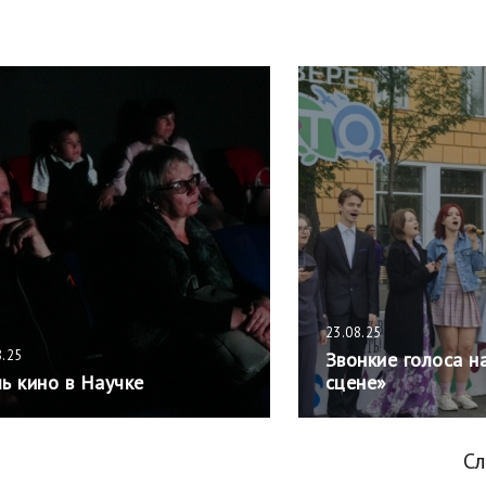
23.08.25
8.25
Звонкие голоса н
ь кино в Научке
сцене»
С