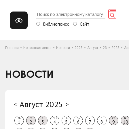
Библиопоиск
Сайт
Главная
Новостная лента
Новости
2025
Август
23
2025
Ав
НОВОСТИ
Август 2025
<
>
Пт
Сб
Вс
ПН
Вт
Ср
Чт
Пт
Сб
Вс
1
2
3
4
5
6
7
8
9
10