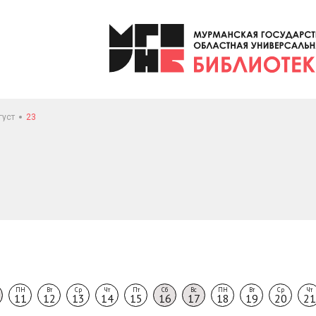
густ
23
ПН
Вт
Ср
Чт
Пт
Сб
Вс
ПН
Вт
Ср
Чт
11
12
13
14
15
16
17
18
19
20
21