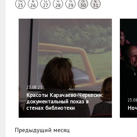
ПН
Вт
Ср
Чт
Пт
Сб
Вс
25
26
27
28
29
30
31
23.08.25
Красоты Карачаево-Черкесии:
23.0
документальный показ в
стенах библиотеки
Ноч
Предыдущий месяц