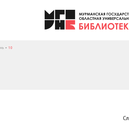
нь
10
С