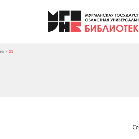
нь
22
С