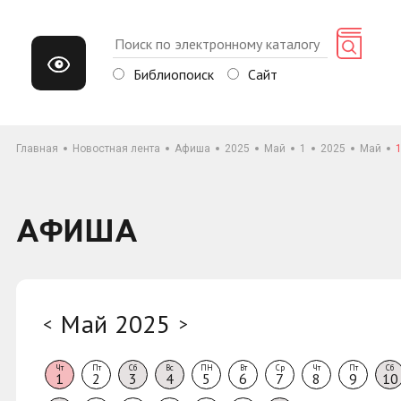
Библиопоиск
Сайт
Главная
Новостная лента
Афиша
2025
Май
1
2025
Май
АФИША
Май 2025
<
>
Чт
Пт
Сб
Вс
ПН
Вт
Ср
Чт
Пт
Сб
1
2
3
4
5
6
7
8
9
10