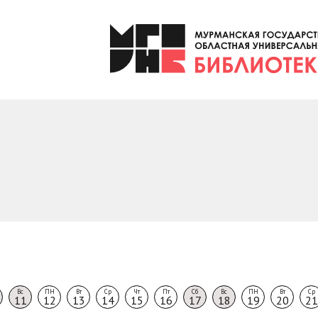
1
Вс
ПН
Вт
Ср
Чт
Пт
Сб
Вс
ПН
Вт
Ср
11
12
13
14
15
16
17
18
19
20
21