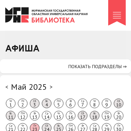
Клуб «Гиря и сельдерей»
Клуб «Семейный архив»
Клуб гидов
Коллегам
АФИША
Контакты
ПОКАЗАТЬ ПОДРАЗДЕЛЫ ⇒
Май 2025
<
>
Чт
Пт
Сб
Вс
ПН
Вт
Ср
Чт
Пт
Сб
1
2
3
4
5
6
7
8
9
10
Вс
ПН
Вт
Ср
Чт
Пт
Сб
Вс
ПН
Вт
11
12
13
14
15
16
17
18
19
20
Ср
Чт
Пт
Сб
Вс
ПН
Вт
Ср
Чт
Пт
21
22
23
24
25
26
27
28
29
30