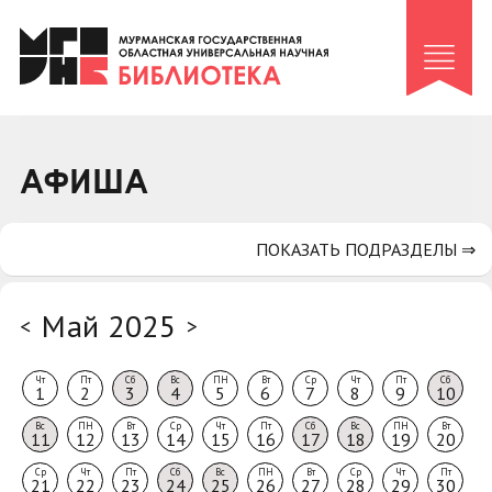
Клуб «Гиря и сельдерей»
Клуб «Семейный архив»
Клуб гидов
Коллегам
АФИША
Контакты
ПОКАЗАТЬ ПОДРАЗДЕЛЫ ⇒
Май 2025
<
>
Чт
Пт
Сб
Вс
ПН
Вт
Ср
Чт
Пт
Сб
1
2
3
4
5
6
7
8
9
10
Вс
ПН
Вт
Ср
Чт
Пт
Сб
Вс
ПН
Вт
11
12
13
14
15
16
17
18
19
20
Ср
Чт
Пт
Сб
Вс
ПН
Вт
Ср
Чт
Пт
21
22
23
24
25
26
27
28
29
30