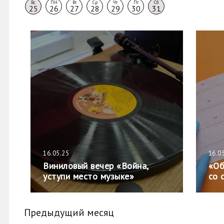
Вс
ПН
Вт
Ср
Чт
Пт
Сб
25
26
27
28
29
30
31
16.05.25
16.0
Виниловый вечер «Война,
«Об
уступи место музыке»
со 
Предыдущий месяц