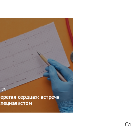
5.25
ерегая сердца»: встреча
специалистом
С