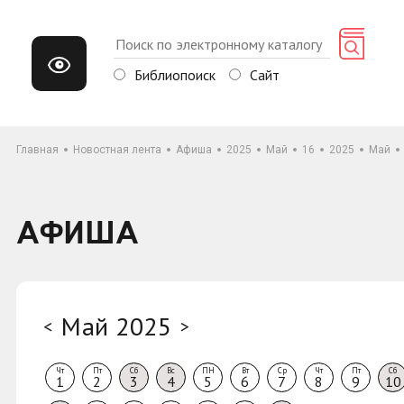
Библиопоиск
Сайт
Главная
Новостная лента
Афиша
2025
Май
16
2025
Май
АФИША
Май 2025
<
>
Чт
Пт
Сб
Вс
ПН
Вт
Ср
Чт
Пт
Сб
1
2
3
4
5
6
7
8
9
10