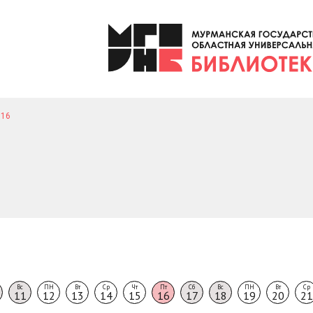
16
Вс
ПН
Вт
Ср
Чт
Пт
Сб
Вс
ПН
Вт
Ср
11
12
13
14
15
16
17
18
19
20
21