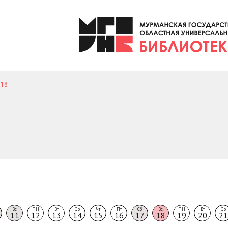
18
Вс
ПН
Вт
Ср
Чт
Пт
Сб
Вс
ПН
Вт
Ср
11
12
13
14
15
16
17
18
19
20
21