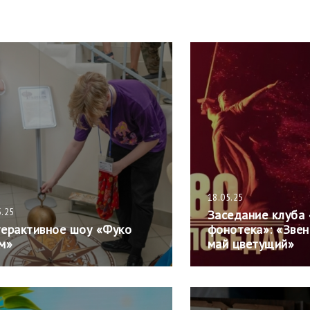
18.05.25
5.25
Заседание клуба
ерактивное шоу «Фуко
фонотека»: «Зве
м»
май цветущий»