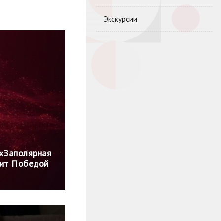
Экскурсии
 «Заполярная
нит Победой