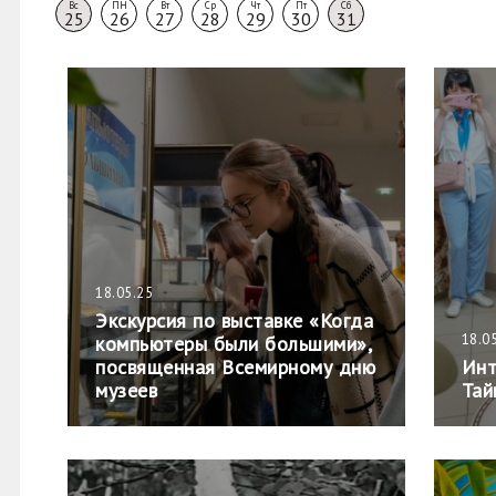
Вс
ПН
Вт
Ср
Чт
Пт
Сб
25
26
27
28
29
30
31
18.05.25
Экскурсия по выставке «Когда
18.0
компьютеры были большими»,
посвященная Всемирному дню
Инт
музеев
Тай