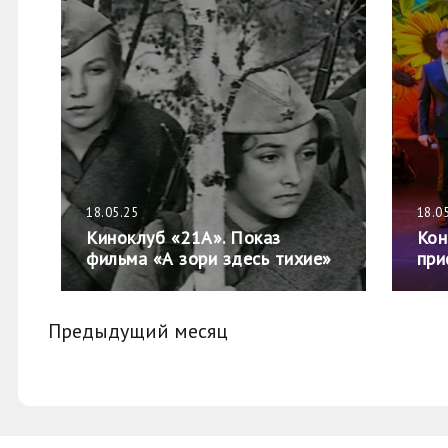
18.05.25
18.0
Киноклуб «21А». Показ
Кон
фильма «А зори здесь тихие»
при
Предыдущий месяц