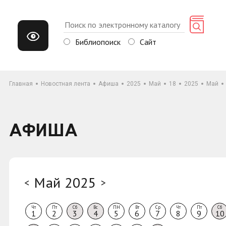
Библиопоиск
Сайт
Главная
Новостная лента
Афиша
2025
Май
18
2025
Май
АФИША
Май 2025
<
>
Чт
Пт
Сб
Вс
ПН
Вт
Ср
Чт
Пт
Сб
1
2
3
4
5
6
7
8
9
10