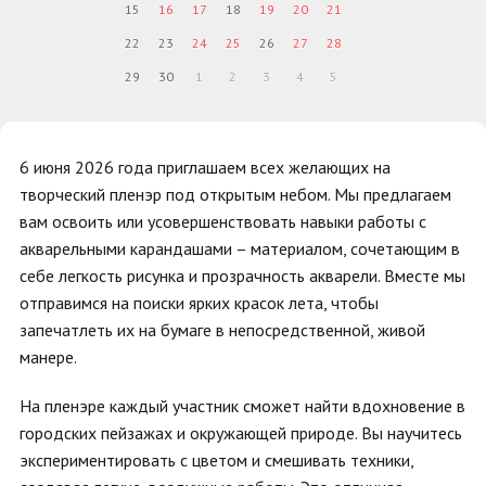
15
16
17
18
19
20
21
22
23
24
25
26
27
28
29
30
1
2
3
4
5
6 июня 2026 года приглашаем всех желающих на
творческий пленэр под открытым небом. Мы предлагаем
вам освоить или усовершенствовать навыки работы с
акварельными карандашами – материалом, сочетающим в
себе легкость рисунка и прозрачность акварели. Вместе мы
отправимся на поиски ярких красок лета, чтобы
запечатлеть их на бумаге в непосредственной, живой
манере.
На пленэре каждый участник сможет найти вдохновение в
городских пейзажах и окружающей природе. Вы научитесь
экспериментировать с цветом и смешивать техники,