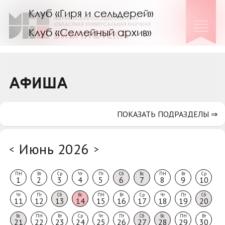
Клуб «Гиря и сельдерей»
Клуб «Семейный архив»
Клуб гидов
Коллегам
АФИША
Контакты
ПОКАЗАТЬ ПОДРАЗДЕЛЫ ⇒
Июнь 2026
<
>
ПН
Вт
Ср
Чт
Пт
Сб
Вс
ПН
Вт
Ср
1
2
3
4
5
6
7
8
9
10
Чт
Пт
Сб
Вс
ПН
Вт
Ср
Чт
Пт
Сб
11
12
13
14
15
16
17
18
19
20
Вс
ПН
Вт
Ср
Чт
Пт
Сб
Вс
ПН
Вт
21
22
23
24
25
26
27
28
29
30