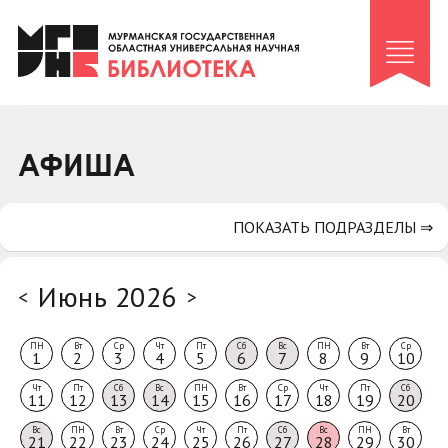
Клуб «Гиря и сельдерей»
Клуб «Семейный архив»
Клуб гидов
Коллегам
АФИША
Контакты
ПОКАЗАТЬ ПОДРАЗДЕЛЫ ⇒
Июнь 2026
<
>
ПН
Вт
Ср
Чт
Пт
Сб
Вс
ПН
Вт
Ср
1
2
3
4
5
6
7
8
9
10
Чт
Пт
Сб
Вс
ПН
Вт
Ср
Чт
Пт
Сб
11
12
13
14
15
16
17
18
19
20
Вс
ПН
Вт
Ср
Чт
Пт
Сб
Вс
ПН
Вт
21
22
23
24
25
26
27
28
29
30