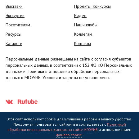
Выставки
Проекты. Конкурсы
Экскурсии
Видео
Посетителям
Наши клубы
Ресурсы
Коллегам
Каталоги
Контакты
Персональные данные размещены на сайте с согласия субъектов
персональных данных, в соответствии с 152 ФЗ «О Персональных
данных» и Политики в отношении обработки персональных
данных в МГОУНБ. Условия и запреты не установлены.
Этот сайт использует cookie для улучшения работы и вашего удобства.
Продолжая пользоваться сайтом, вы соглашаетесь с
Политикой
обработки персональных данных на сайте МГОУНБ
и использованием
Государственное областное бюджетное учреждение культуры
файлов cookie
.