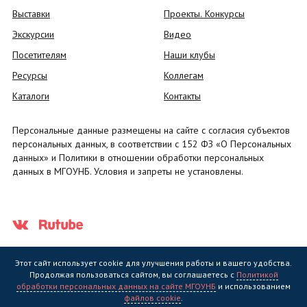
Выставки
Проекты. Конкурсы
Экскурсии
Видео
Посетителям
Наши клубы
Ресурсы
Коллегам
Каталоги
Контакты
Персональные данные размещены на сайте с согласия субъектов
персональных данных, в соответствии с 152 ФЗ «О Персональных
данных» и Политики в отношении обработки персональных
данных в МГОУНБ. Условия и запреты не установлены.
Этот сайт использует cookie для улучшения работы и вашего удобства.
Продолжая пользоваться сайтом, вы соглашаетесь с
Политикой
обработки персональных данных на сайте МГОУНБ
и использованием
Государственное областное бюджетное учреждение культуры
файлов cookie
.