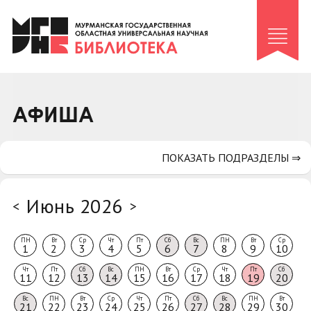
Клуб «Гиря и сельдерей»
Клуб «Семейный архив»
Клуб гидов
Коллегам
АФИША
Контакты
ПОКАЗАТЬ ПОДРАЗДЕЛЫ ⇒
Июнь 2026
<
>
ПН
Вт
Ср
Чт
Пт
Сб
Вс
ПН
Вт
Ср
1
2
3
4
5
6
7
8
9
10
Чт
Пт
Сб
Вс
ПН
Вт
Ср
Чт
Пт
Сб
11
12
13
14
15
16
17
18
19
20
Вс
ПН
Вт
Ср
Чт
Пт
Сб
Вс
ПН
Вт
21
22
23
24
25
26
27
28
29
30