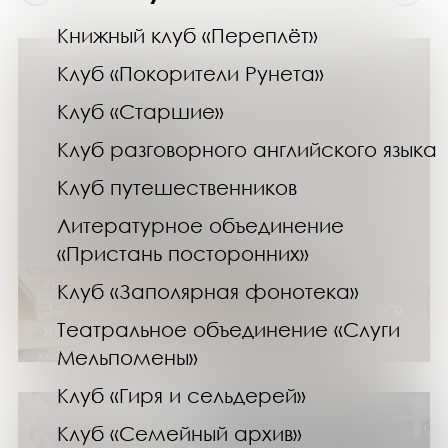
Книжный клуб «Переплёт»
Клуб «Покорители Рунета»
Клуб «Старшие»
Клуб разговорного английского языка
Клуб путешественников
Литературное объединение
«Пристань посторонних»
20.06.26
Клуб «Заполярная фонотека»
Заседание клуба разговорного английского
Театральное объединение «Слуги
языка
Мельпомены»
Клуб «Гиря и сельдерей»
Клуб «Семейный архив»