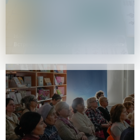
20.06.26
Встреча клуба по игре в «Риичи Маджонг»