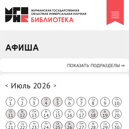
Клуб «Гиря и сельдерей»
Клуб «Семейный архив»
Клуб гидов
Коллегам
АФИША
Контакты
ПОКАЗАТЬ ПОДРАЗДЕЛЫ ⇒
Июль 2026
<
>
Ср
Чт
Пт
Сб
Вс
ПН
Вт
Ср
Чт
Пт
1
2
3
4
5
6
7
8
9
10
Сб
Вс
ПН
Вт
Ср
Чт
Пт
Сб
Вс
ПН
11
12
13
14
15
16
17
18
19
20
Вт
Ср
Чт
Пт
Сб
Вс
ПН
Вт
Ср
Чт
21
22
23
24
25
26
27
28
29
30