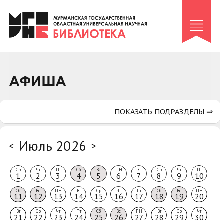
Клуб «Гиря и сельдерей»
Клуб «Семейный архив»
Клуб гидов
Коллегам
АФИША
Контакты
ПОКАЗАТЬ ПОДРАЗДЕЛЫ ⇒
Июль 2026
<
>
Ср
Чт
Пт
Сб
Вс
ПН
Вт
Ср
Чт
Пт
1
2
3
4
5
6
7
8
9
10
Сб
Вс
ПН
Вт
Ср
Чт
Пт
Сб
Вс
ПН
11
12
13
14
15
16
17
18
19
20
Вт
Ср
Чт
Пт
Сб
Вс
ПН
Вт
Ср
Чт
21
22
23
24
25
26
27
28
29
30