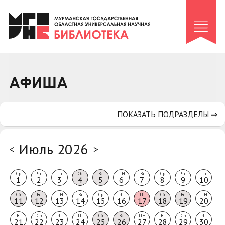
Клуб «Гиря и сельдерей»
Клуб «Семейный архив»
Клуб гидов
Коллегам
АФИША
Контакты
ПОКАЗАТЬ ПОДРАЗДЕЛЫ ⇒
Июль 2026
<
>
Ср
Чт
Пт
Сб
Вс
ПН
Вт
Ср
Чт
Пт
1
2
3
4
5
6
7
8
9
10
Сб
Вс
ПН
Вт
Ср
Чт
Пт
Сб
Вс
ПН
11
12
13
14
15
16
17
18
19
20
Вт
Ср
Чт
Пт
Сб
Вс
ПН
Вт
Ср
Чт
21
22
23
24
25
26
27
28
29
30