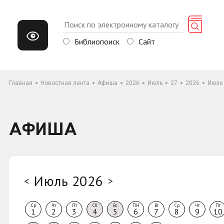
Библиопоиск
Сайт
Главная
Новостная лента
Афиша
2026
Июль
27
2026
Июль
АФИША
Июль 2026
<
>
Ср
Чт
Пт
Сб
Вс
ПН
Вт
Ср
Чт
Пт
1
2
3
4
5
6
7
8
9
10