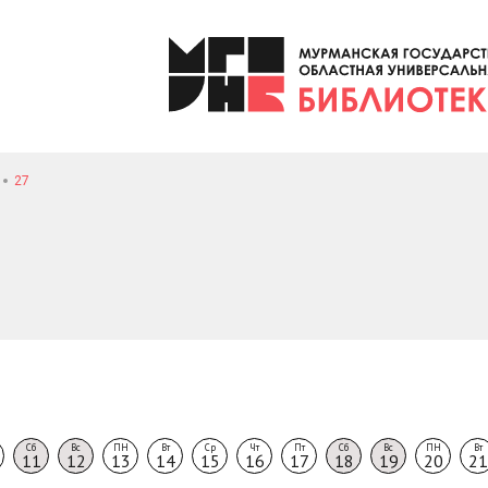
27
Сб
Вс
ПН
Вт
Ср
Чт
Пт
Сб
Вс
ПН
Вт
11
12
13
14
15
16
17
18
19
20
21